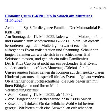
2025-04-29
Einladung zum E-Kids Cup in Salach am Muttertag
11.05.2025
Action und Spaß für die ganze Familie – Der Motorradtrial E-
Kids Cup!
Am Sonntag, den 11. Mai 2025, laden wir alle Motorsportfans
und Familien zum Motorradtrial E-Kids Cup ein! An diesem
besonderen Tag – dem Muttertag – erwartet euch ein
aufregendes Event voller Action und Spannung. Schaut den
jungen Talenten zu, wie sie sich in verschiedenen Trial-
Sektionen messen, und genießt ein tolles Familienfest.
Der E-Kids Cup bietet nicht nur ein packendes Trial-Event,
sondern auch ein perfektes Muttertags-Erlebnis für alle.
Unsere jungen Fahrer zeigen ihr Können auf den spektakulären
Hindernisparcours, die speziell für das Event aufgebaut werden.
Ob Anfänger oder Fortgeschrittene, die Kids begeistern mit
ihren Fähigkeiten und ihrem Mut!
Veranstaltungsdetails:
• Wann: Sonntag, 11. Mai 2025, ab 11:00 Uhr
• Wo: Trialgelände Süssener Straße 22 in 73084 Salach
• Essen und Trinken: Für das leibliche Wohl wird bestens
gesorgt! Wir bieten euch eine Auswahl an erfrischenden