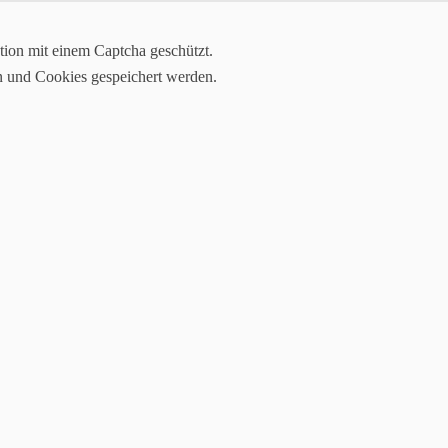
tion mit einem Captcha geschützt.
n und Cookies gespeichert werden.
sportlicher Schwerpunkt ist das Motorradtrial. Wir verfügen über ein 
ein ist überregional bekannt durch die sportlichen Erfolge unserer
ortevents. Wir freuen uns über neue Vereinsmitglieder, die sich motors
ht aus den Augen verlieren!
.V. seine 1.
mals noch im kleinen Stil.
" Staufeneck". Die
s Lauf zur Schweizer
ng gegründet , mit dem
s. In den 90iger Jahren
ntrialmeisterschaft in den
as Jugendtrial des AMC,
eutschen Meisterschaften
fahrten teilnahmen.