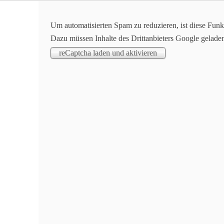
Willkommen beim AMC Salach
Um automatisierten Spam zu reduzieren, ist diese Funk
Dazu müssen Inhalte des Drittanbieters Google gelade
Der AMC Salach e.V. besteht seit 1964. Unser motor
Trainingsgelände am Ortsrand der Gemeinde. Der Ver
Vereinsmitglieder und die Veranstaltung von Motorsp
betätigen wollen und dabei den Spaß am Hobby nic
Bereits im Gründungsjahr richtete der AMC Salach e
Motorsportveranstaltung aus: eine Geländefahrt, da
Das Fahrerlager war damals direkt neben der Burg 
Geländefahrt wurde bis 1981 durchgeführt , z.B. al
Meisterschaft. 1977 wurde die Motorradtrialabteilu
noch heute bestehenden Trainingsgelände an der Fil
richtete der AMC mehrere Läufe zur deutschen Halle
Hallen der OVG aus. Ein jährliches Highlight ist d
dass im Steinbruch in Oberdrackenstein stattfindet.
Aus dem AMC gingen viele Fahrer hervor, die an d
,Welt- und Europameisterschaften sowie Sechstage