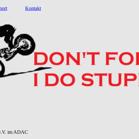
port
Kontakt
 e.V. im ADAC