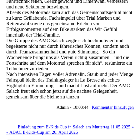
Fahrtechnik feilen, Gleichgewicht und Linienwahl verbessern
und neue Sektionen bezwingen.
Abseits des Motorrads kam auch das Gemeinschaftsgefühl nicht
zu kurz: Grillabende, Fachsimpelei über Trial Marken und
Reifenwahl sowie das gemeinsame Erleben von
Erfolgsmomenten auf dem Bike stärkten das Wir-Gefühl
innerhalb der Trial-Familie.
Die Gruppe des AMC Salach zeigte sich hochmotiviert und
begeisterte nicht nur durch fahrerisches Können, sondern auch
durch Teamzusammenhalt und gute Stimmung. „So ein
Wochenende bringt uns als Verein richtig zusammen – und die
Fortschritte auf dem Motorrad sprechen für sich“, resümierte ein
Teilnehmer zufrieden.
Nach intensiven Tagen voller Adrenalin, Staub und jeder Menge
Fahrspaß bleibt das Trainingslager in La Bresse als echtes
Highlight in Erinnerung – und macht Lust auf mehr. Der AMC
Salach freut sich schon jetzt auf die nächste Gelegenheit,
gemeinsam über die Steine zu tanzen
Admin - 10:03:44 |
Kommentar hinzufügen
Einladung zum E-Kids Cup in Salach am Muttertag 11.05.2025 »
« ADAC E-Kids-Cup am 26. April 2026